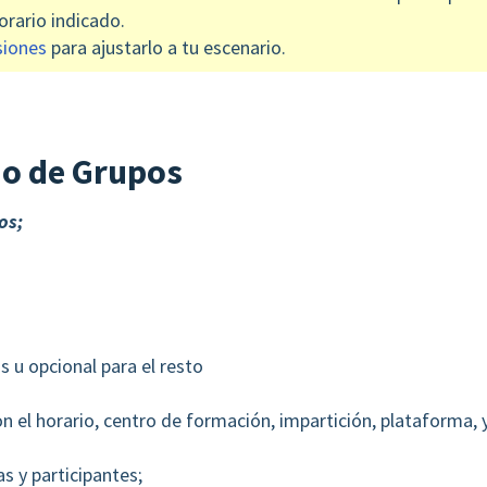
horario indicado.
siones
para ajustarlo a tu escenario.
ado de Grupos
os;
s u opcional para el resto
n el horario, centro de formación, impartición, plataforma, 
s y participantes;