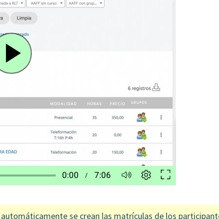
, automáticamente se crean las matrículas de los participant