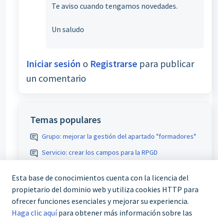
Te aviso cuando tengamos novedades.
Un saludo
Iniciar sesión
o
Registrarse
para publicar
un comentario
Temas populares
Grupo: mejorar la gestión del apartado "formadores"
Servicio: crear los campos para la RPGD
Comunicaciones: variable para recoger varios tutores
Esta base de conocimientos cuenta con la licencia del
teleformación
propietario del dominio web y utiliza cookies HTTP para
Comunicaciones participante inicio/fin: permitir
ofrecer funciones esenciales y mejorar su experiencia.
adjuntos de curso custodiados
Haga clic aquí
para obtener más información sobre las