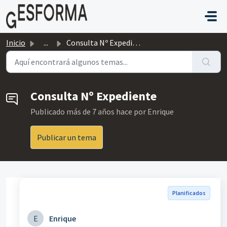
Saltar al contenido principal
Inicio
...
Consulta Nº Expediente
Consulta Nº Expediente
Publicado
más de 7 años hace
por Enrique
Publicar un tema
Planificados
E
Enrique