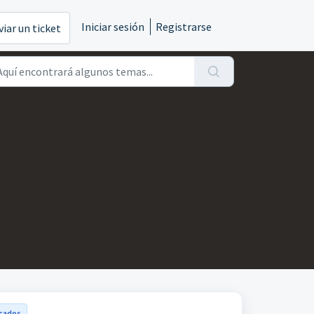
Iniciar sesión
Registrarse
viar un ticket
icados