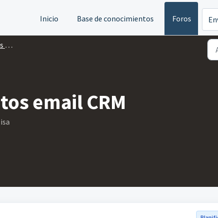
Inicio
Base de conocimientos
Foros
En
tos
ntos email CRM
isa
Planif