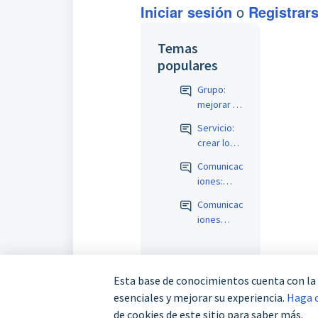
Iniciar sesión
o
Registrar
Temas
populares
Grupo:
mejorar la
gestión
Servicio:
del
crear los
apartado
campos
"formador
Comunicac
para la
es"
iones:
RPGD
variable
Comunicac
para
iones
recoger
participant
varios
e inicio/fin:
tutores
permitir
teleforma
adjuntos
Esta base de conocimientos cuenta con la 
ción
de curso
esenciales y mejorar su experiencia.
Haga c
custodiad
de cookies de este sitio para saber más.