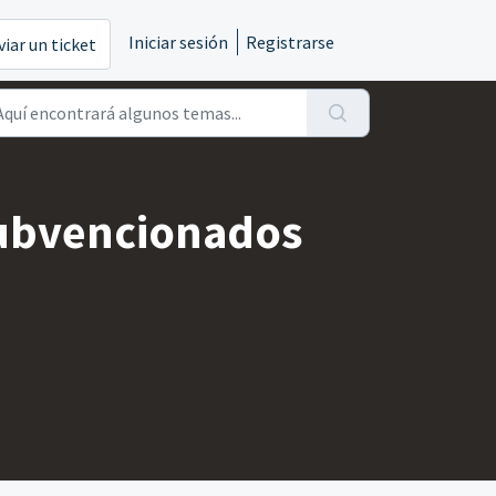
Iniciar sesión
Registrarse
viar un ticket
 subvencionados