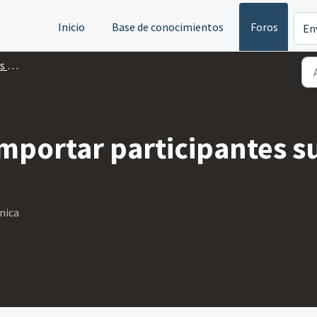
Inicio
Base de conocimientos
Foros
En
tos
 importar participantes
nica