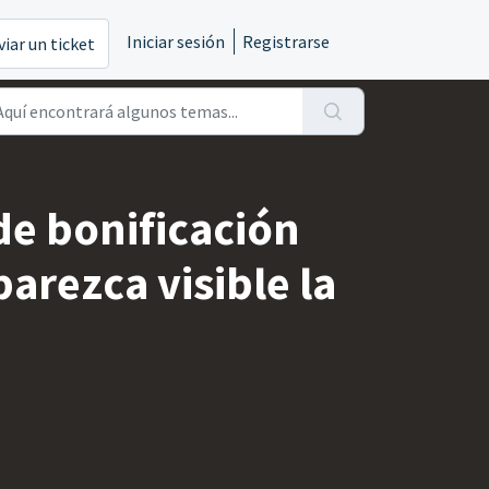
Iniciar sesión
Registrarse
viar un ticket
 de bonificación
arezca visible la