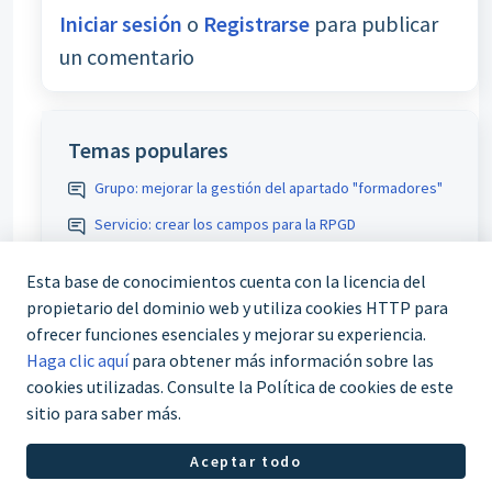
Iniciar sesión
o
Registrarse
para publicar
un comentario
Temas populares
Grupo: mejorar la gestión del apartado "formadores"
Servicio: crear los campos para la RPGD
Comunicaciones: variable para recoger varios tutores
Esta base de conocimientos cuenta con la licencia del
teleformación
propietario del dominio web y utiliza cookies HTTP para
Comunicaciones participante inicio/fin: permitir
ofrecer funciones esenciales y mejorar su experiencia.
adjuntos de curso custodiados
Haga clic aquí
para obtener más información sobre las
cookies utilizadas. Consulte la Política de cookies de este
sitio para saber más.
Aceptar todo