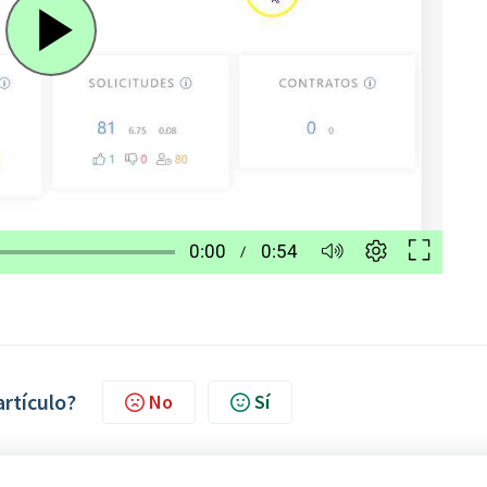
artículo?
No
Sí